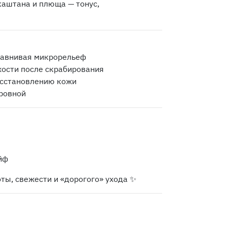
каштана и плюща — тонус,
равнивая микрорельеф
хости после скрабирования
осстановлению кожи
 ровной
йф
ты, свежести и «дорогого» ухода ✨