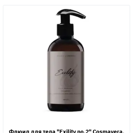
Флюид для тела "Exility no.2" Cosmavera,