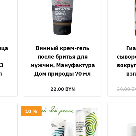
Винный крем-гель
Гиалуроновая
после бритья для
сывор
3
мужчин, Мануфактура
вокруг
л
Дом природы 70 мл
взг
22,00 BYN
39,00 B
10 %