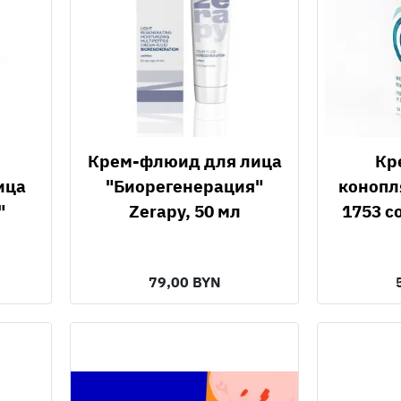
Крем-флюид для лица
Крем-флюид
ица
"Биорегенерация"
конопл
"
Zerapy, 50 мл
1753 c
79,00 BYN