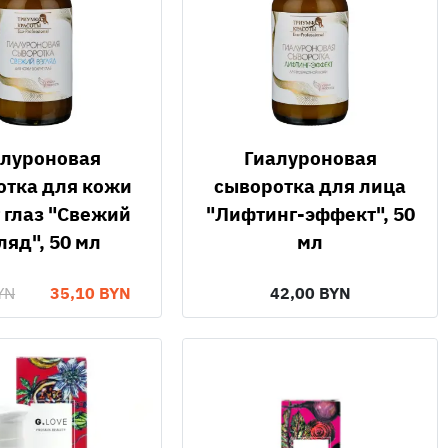
Гиалуроновая
отка для кожи
сыворотка для лица
 глаз "Свежий
"Лифтинг-эффект", 50
ляд", 50 мл
мл
YN
35,10 BYN
42,00 BYN