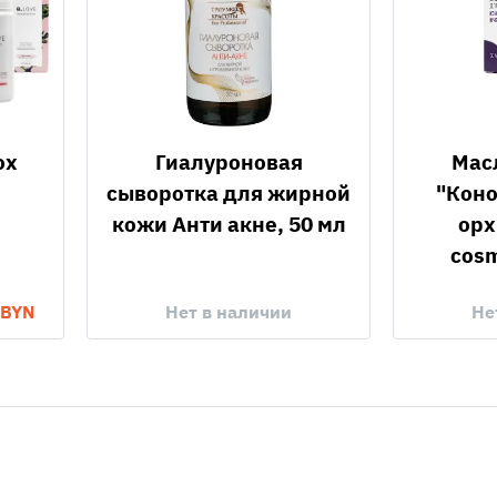
ox
Гиалуроновая
Масло для лица
сыворотка для жирной
"Коно
кожи Анти акне, 50 мл
орх
cosm
 BYN
Нет в наличии
Не