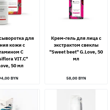
Крем-гель для лица с
ния кожи с
экстрактом свеклы
тамином С
"Sweet beet" G.Love, 50
iflora VIT.C"
мл
Love, 50 мл
94,00 BYN
58,00 BYN