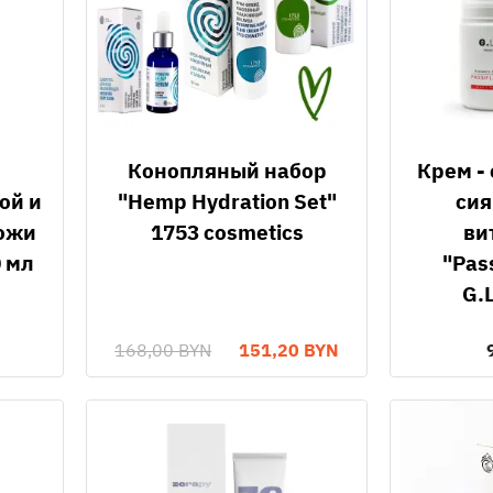
Конопляный набор
Крем - сыворотка для
ой и
"Hemp Hydration Set"
сия
кожи
1753 cosmetics
ви
0 мл
"Pass
G.
168,00 BYN
151,20 BYN