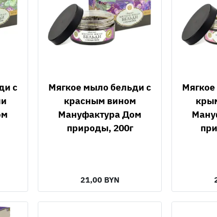
Мягкое мыло бельди с
Мягкое мыло бельди с
ми
красным вином
кры
ом
Мануфактура Дом
Ману
природы, 200г
при
21,00 BYN