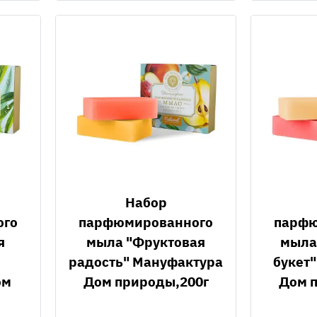
Набор
ого
парфюмированного
парфю
я
мыла "Фруктовая
мыла
радость" Мануфактура
букет
ом
Дом природы,200г
Дом 