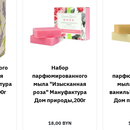
Набор
я
парфюмированного
парфю
тура
мыла "Изысканная
мыл
0г
роза" Мануфактура
ваниль
Дом природы,200г
Дом п
18,00 BYN