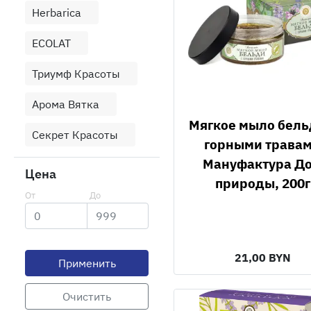
Herbarica
ECOLAT
Триумф Красоты
Арома Вятка
Мягкое мыло бельди с
Секрет Красоты
горными трава
Мануфактура Д
Цена
природы, 200г
21,00 BYN