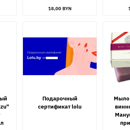
18,00 BYN
Подарочный
Мыло натуральное
uzu"
сертификат lolu
винн
y
Ману
мл
при