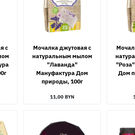
Мочалка джутовая с
Мочалка джутовая с
лом
натуральным мылом
натур
ура
"Лаванда"
"Роза
0г
Мануфактура Дом
Дом п
природы, 100г
11,00 BYN