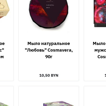
Мыло натуральное
Мыло натуральное
с"
"Любовь" Cosmavera,
мужс
ом
90г
Cos
10,50 BYN