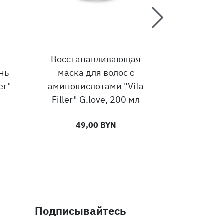
Восстанавливающая
Маска-ко
нь
маска для волос с
волос 
er"
аминокислотами "Vita
"Strong Pe
Filler" G.love, 200 мл
49,00 BYN
45
Подписывайтесь