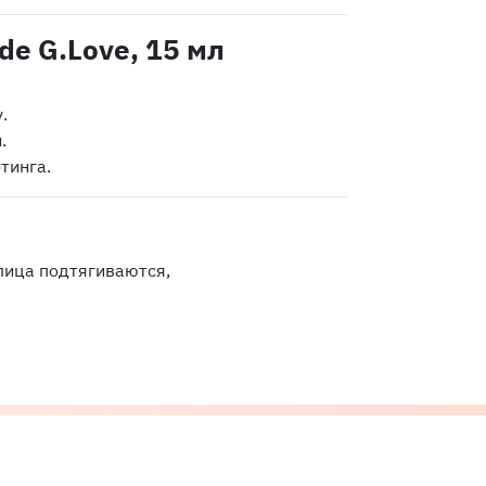
de G.Love, 15 мл
.
.
тинга.
 лица подтягиваются,