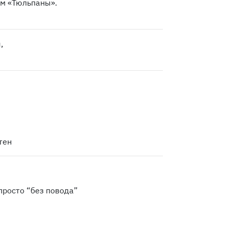
м «Тюльпаны».
,
тен
просто “без повода”