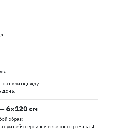
да
ево
олосы или одежду —
ь день
.
— 6×120 см
бой образ:
ствуй себя героиней весеннего романа 🌷