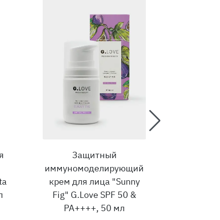
я
Защитный
Ночной б
иммуномоделирующий
бальза
ta
крем для лица "Sunny
"Circadi
л
Fig" G.Love SPF 50 &
G.Lo
PA++++, 50 мл