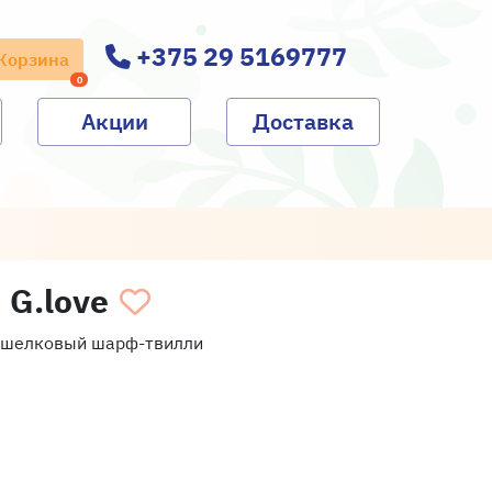
+375 29 5169777
Корзина
0
Акции
Доставка
G.love
+ шелковый шарф-твилли