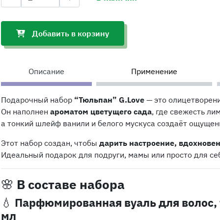
Добавить в корзину
Описание
Применение
Подарочный набор
“Тюльпан” G.Love
— это олицетворени
Он наполнен
ароматом цветущего сада
, где свежесть л
а тонкий шлейф ванили и белого мускуса создаёт ощущени
Этот набор создан, чтобы
дарить настроение, вдохновен
Идеальный подарок для подруги, мамы или просто для себ
🌸
В составе набора
💧
Парфюмированная вуаль для волос, 
мл