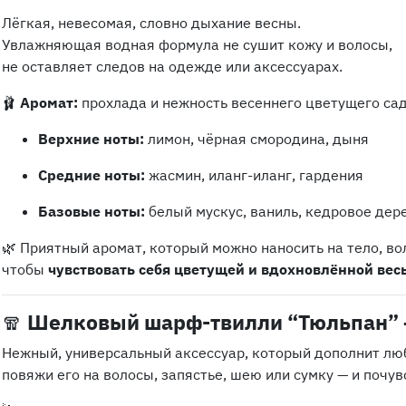
Лёгкая, невесомая, словно дыхание весны.
Увлажняющая водная формула не сушит кожу и волосы,
не оставляет следов на одежде или аксессуарах.
🩰
Аромат:
прохлада и нежность весеннего цветущего са
Верхние ноты:
лимон, чёрная смородина, дыня
Средние ноты:
жасмин, иланг-иланг, гардения
Базовые ноты:
белый мускус, ваниль, кедровое дер
🌿 Приятный аромат, который можно наносить на тело, в
чтобы
чувствовать себя цветущей и вдохновлённой вес
🧣
Шелковый шарф-твилли “Тюльпан” 
Нежный, универсальный аксессуар, который дополнит лю
повяжи его на волосы, запястье, шею или сумку — и почув