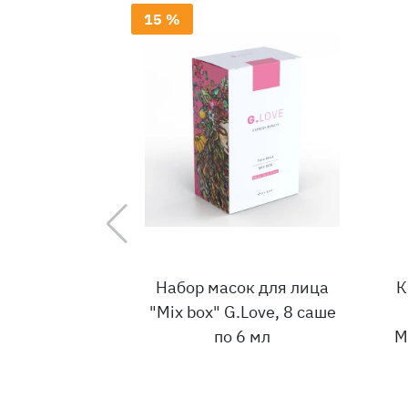
15 %
Набор масок для лица
К
"Mix box" G.Love, 8 саше
по 6 мл
M