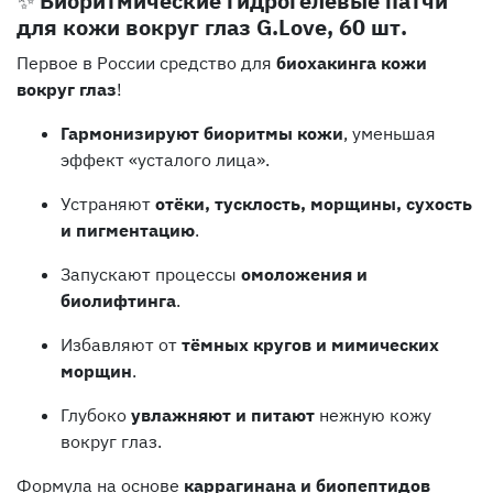
✨
Биоритмические гидрогелевые патчи
для кожи вокруг глаз G.Love, 60 шт.
Первое в России средство для
биохакинга кожи
вокруг глаз
!
Гармонизируют биоритмы кожи
, уменьшая
эффект «усталого лица».
Устраняют
отёки, тусклость, морщины, сухость
и пигментацию
.
Запускают процессы
омоложения и
биолифтинга
.
Избавляют от
тёмных кругов и мимических
морщин
.
Глубоко
увлажняют и питают
нежную кожу
вокруг глаз.
Формула на основе
каррагинана и биопептидов