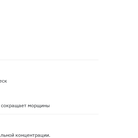
еск
и сокращает морщины
льной концентрации.