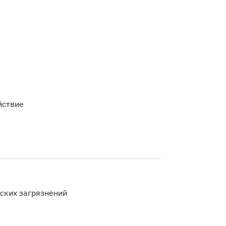
йствие
еских загрязнений