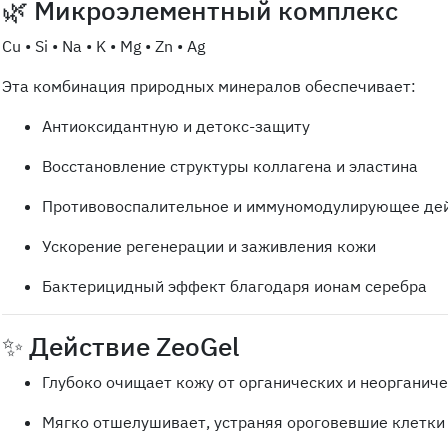
🌿 Микроэлементный комплекс
Cu • Si • Na • K • Mg • Zn • Ag
Эта комбинация природных минералов обеспечивает:
Антиоксидантную и детокс-защиту
Восстановление структуры коллагена и эластина
Противовоспалительное и иммуномодулирующее де
Ускорение регенерации и заживления кожи
Бактерицидный эффект благодаря ионам серебра
✨ Действие ZeoGel
Глубоко очищает кожу от органических и неорганич
Мягко отшелушивает, устраняя ороговевшие клетки