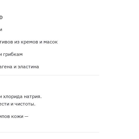
еф
и
ивов из кремов и масок
и грибкам
агена и эластина
и хлорида натрия.
сти и чистоты.
типов кожи —