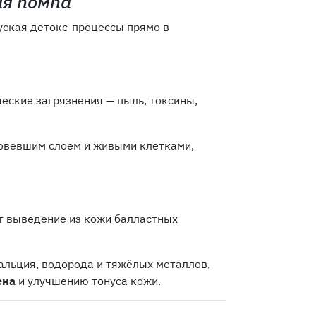
я помпа
пуская детокс-процессы прямо в
еские загрязнения — пыль, токсины,
овевшим слоем и живыми клетками,
ет выведение из кожи балластных
альция, водорода и тяжёлых металлов,
ена
и улучшению тонуса кожи.