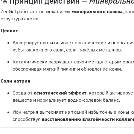
⚗️ Принцип действия —
Минеральна
ZeoGel работает по механизму
минерального насоса
, за
структурах кожи.
Цеолит
Адсорбирует и вытягивает органические и неорганич
избыток кожного сала, соли тяжёлых металлов.
Каталитически разрушает связи между старым орог
обеспечивая мягкий пилинг и обновление кожи.
Соли натрия
Создают
осмотический эффект
, который активиру
веществ и нормализует водно-солевой баланс.
Ион натрия вытесняет из тканей избыточные ионы к
способствуя
восстановлению влагоёмкости коллаг