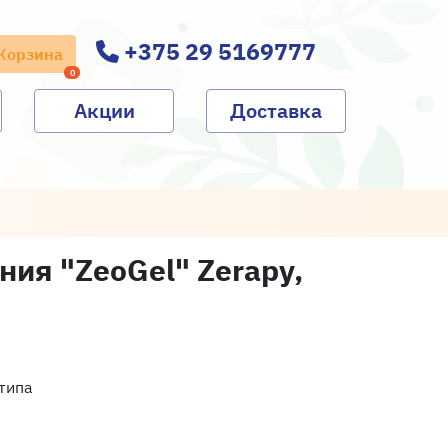
+375 29 5169777
Корзина
0
Акции
Доставка
ия "ZeoGel" Zerapy,
типа